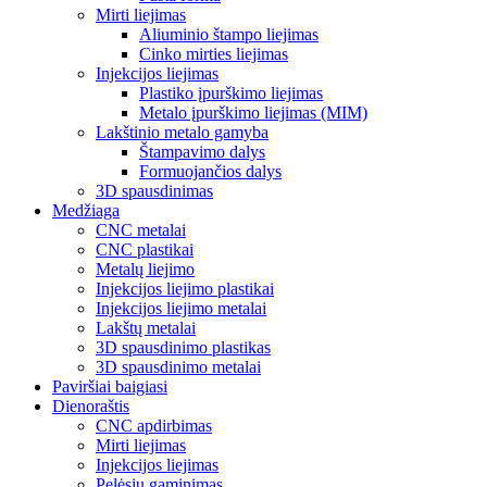
Mirti liejimas
Aliuminio štampo liejimas
Cinko mirties liejimas
Injekcijos liejimas
Plastiko įpurškimo liejimas
Metalo įpurškimo liejimas (MIM)
Lakštinio metalo gamyba
Štampavimo dalys
Formuojančios dalys
3D spausdinimas
Medžiaga
CNC metalai
CNC plastikai
Metalų liejimo
Injekcijos liejimo plastikai
Injekcijos liejimo metalai
Lakštų metalai
3D spausdinimo plastikas
3D spausdinimo metalai
Paviršiai baigiasi
Dienoraštis
CNC apdirbimas
Mirti liejimas
Injekcijos liejimas
Pelėsių gaminimas