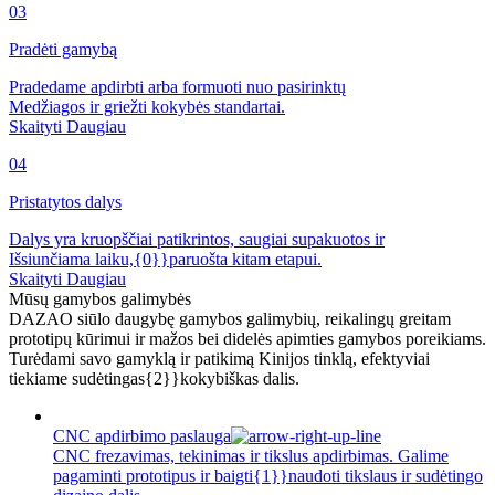
03
Pradėti gamybą
Pradedame apdirbti arba formuoti nuo pasirinktų
Medžiagos ir griežti kokybės standartai.
Skaityti Daugiau
04
Pristatytos dalys
Dalys yra kruopščiai patikrintos, saugiai supakuotos ir
Išsiunčiama laiku,{0}}paruošta kitam etapui.
Skaityti Daugiau
Mūsų gamybos galimybės
DAZAO siūlo daugybę gamybos galimybių, reikalingų greitam
prototipų kūrimui ir mažos bei didelės apimties gamybos poreikiams.
Turėdami savo gamyklą ir patikimą Kinijos tinklą, efektyviai
tiekiame sudėtingas{2}}kokybiškas dalis.
CNC apdirbimo paslauga
CNC frezavimas, tekinimas ir tikslus apdirbimas. Galime
pagaminti prototipus ir baigti{1}}naudoti tikslaus ir sudėtingo