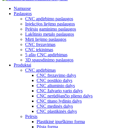
Namuose
Paslaugos
CNC apdirbimo paslaugos
Injekcijos liejimo paslaugos
Pelėsių gaminimo paslaugos
Lakštinio metalo paslaugos
Mirti liejimo paslaugos
CNC frezavimas
CNC tekinimas
5 ašių CNC apdirbimas
3D spausdinimo paslaugos
Produktai
CNC apdirbimas
CNC frezavimo dalys
CNC posūkio dalys
CNC aliuminio dalys
CNC žalvario vario dalys
CNC nerūdijančio plieno dalys
CNC titano lydinio dalys
CNC medinės dalys
CNC plastikinės dalys
Pelėsis
Plastikinė įpurškimo forma
Pūsta forma