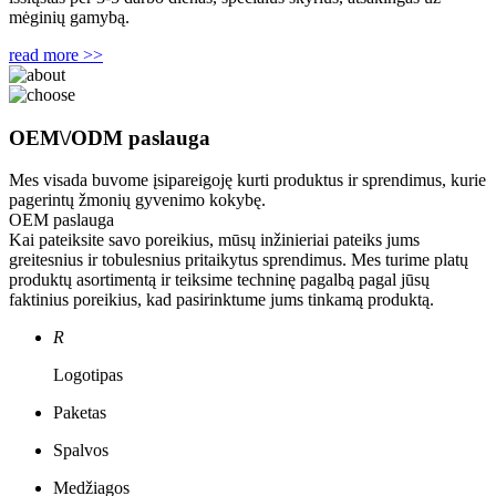
mėginių gamybą.
read more >>
OEM\/ODM paslauga
Mes visada buvome įsipareigoję kurti produktus ir sprendimus, kurie
pagerintų žmonių gyvenimo kokybę.
OEM paslauga
Kai pateiksite savo poreikius, mūsų inžinieriai pateiks jums
greitesnius ir tobulesnius pritaikytus sprendimus. Mes turime platų
produktų asortimentą ir teiksime techninę pagalbą pagal jūsų
faktinius poreikius, kad pasirinktume jums tinkamą produktą.
R
Logotipas
Paketas
Spalvos
Medžiagos