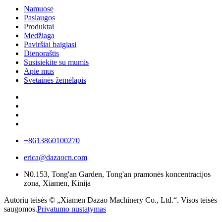
Namuose
Paslaugos
Produktai
Medžiaga
Paviršiai baigiasi
Dienoraštis
Susisiekite su mumis
Apie mus
Svetainės žemėlapis
+8613860100270
erica@dazaocn.com
N0.153, Tong'an Garden, Tong'an pramonės koncentracijos
zona, Xiamen, Kinija
Autorių teisės © „Xiamen Dazao Machinery Co., Ltd.“. Visos teisės
saugomos.
Privatumo nustatymas