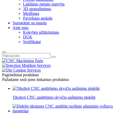
Lakštinio metalo gamyba
3D spausdinimas
Medžiaga
Paviršiaus apdaila
Susisiekite su mumis
Apie mus
Kokybės užtikrinimas
DUK
Sertifikatai
Pagrindiniai produktai
Pažadame rasti jums tinkamus produktus
Tikslioji CNC apdirbimo skysčio aušinimo plokštė