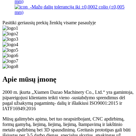
mm)
Mažų dalių tolerancija iki ±0,0002 colio (±0,005
mm)
Pasitiki geriausių prekių ženklų visame pasaulyje
Apie mūsų įmonę
2000 m. įkurta „Xiamen Dazao Machinery Co., Ltd.“ yra gamintoja,
įsipareigojusi klientams teikti vieno -sustabdymo sprendimus dėl
pagal užsakymą pagamintų- dalių ir išlaikiusi ISO9001:2015 ir
IATF16949:2016
Mūsų galimybės apima, bet tuo neapsiribojant, CNC apdirbimą,
formų gamybą, liejimą, liejimą, liejimą, štampavimą ir lakštinio
metalo apdirbimą bei 3D spausdinimą. Greitasis prototipas gali būti
išsiųstas per 3-5 darbo dienas, specialus skyrius, atsakingas už