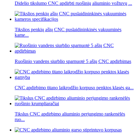
Didelio tikslumo CNC apdirbti ruošinių aliuminio vožtuvų ...
Tikslios penkių ašių CNC puslaidininkinės vakuuminės
kame...
Ruošinio vandens siurblio sparnuotė 5 ašių CNC apdirbimas
CNC apdirbimo titano laikrodžio korpuso penktos klasės ga...
Tikslus CNC apdirbimo aliuminio perjungimo rankenėlės
ruo...