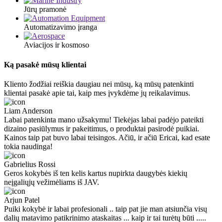
Jūrų pramonė
Automatizavimo įranga
Aviacijos ir kosmoso
Ką pasakė mūsų klientai
Kliento žodžiai reiškia daugiau nei mūsų, ką mūsų patenkinti
klientai pasakė apie tai, kaip mes įvykdėme jų reikalavimus.
Liam Anderson
Labai patenkinta mano užsakymu! Tiekėjas labai padėjo pateikti
dizaino pasiūlymus ir pakeitimus, o produktai pasirodė puikiai.
Kainos taip pat buvo labai teisingos. Ačiū, ir ačiū Ericai, kad esate
tokia naudinga!
Gabrielius Rossi
Geros kokybės iš ten kelis kartus nupirkta daugybės kiekių
neįgaliųjų vežimėliams iš JAV.
Arjun Patel
Puiki kokybė ir labai profesionali .. taip pat jie man atsiunčia visų
dalių matavimo patikrinimo ataskaitas ... kaip ir tai turėtų būti .....