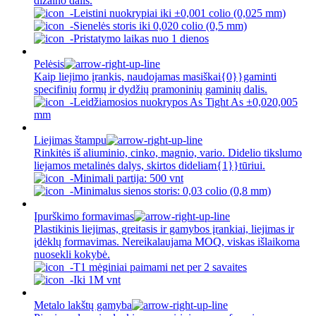
dizaino dalis.
Leistini nuokrypiai iki ±0,001 colio (0,025 mm)
Sienelės storis iki 0,020 colio (0,5 mm)
Pristatymo laikas nuo 1 dienos
Pelėsis
Kaip liejimo įrankis, naudojamas masiškai{0}}gaminti
specifinių formų ir dydžių pramoninių gaminių dalis.
Leidžiamosios nuokrypos As Tight As ±0,020,005
mm
Liejimas štampu
Rinkitės iš aliuminio, cinko, magnio, vario. Didelio tikslumo
liejamos metalinės dalys, skirtos dideliam{1}}tūriui.
Minimali partija: 500 vnt
Minimalus sienos storis: 0,03 colio (0,8 mm)
Įpurškimo formavimas
Plastikinis liejimas, greitasis ir gamybos įrankiai, liejimas ir
įdėklų formavimas. Nereikalaujama MOQ, viskas išlaikoma
nuosekli kokybė.
T1 mėginiai paimami net per 2 savaites
Iki 1M vnt
Metalo lakštų gamyba