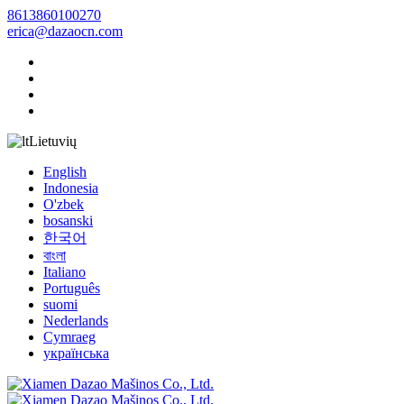
8613860100270
erica@dazaocn.com
Lietuvių
English
Indonesia
O'zbek
bosanski
한국어
বাংলা
Italiano
Português
suomi
Nederlands
Cymraeg
українська