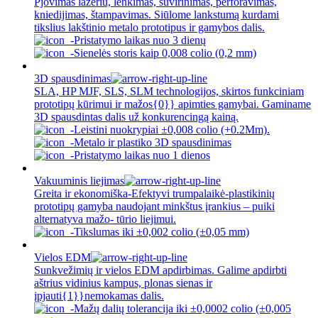
Pjovimas lazeriu, lenkimas, suvirinimas, perforavimas,
kniedijimas, štampavimas. Siūlome lankstumą kurdami
tikslius lakštinio metalo prototipus ir gamybos dalis.
Pristatymo laikas nuo 3 dienų
Sienelės storis kaip 0,008 colio (0,2 mm)
3D spausdinimas
SLA, HP MJF, SLS, SLM technologijos, skirtos funkciniam
prototipų kūrimui ir mažos{0}} apimties gamybai. Gaminame
3D spausdintas dalis už konkurencingą kainą.
Leistini nuokrypiai ±0,008 colio (+0.2Mm).
Metalo ir plastiko 3D spausdinimas
Pristatymo laikas nuo 1 dienos
Vakuuminis liejimas
Greita ir ekonomiška-Efektyvi trumpalaikė-plastikinių
prototipų gamyba naudojant minkštus įrankius – puiki
alternatyva mažo- tūrio liejimui.
Tikslumas iki ±0,002 colio (±0,05 mm)
Vielos EDM
Sunkvežimių ir vielos EDM apdirbimas. Galime apdirbti
aštrius vidinius kampus, plonas sienas ir
įpjauti{1}}nemokamas dalis.
Mažų dalių tolerancija iki ±0,0002 colio (±0,005