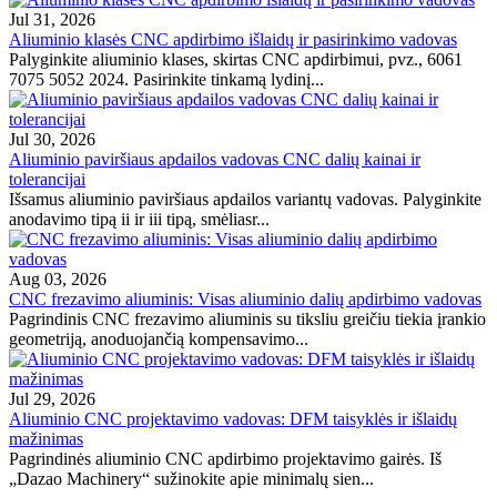
Jul 31, 2026
Aliuminio klasės CNC apdirbimo išlaidų ir pasirinkimo vadovas
Palyginkite aliuminio klases, skirtas CNC apdirbimui, pvz., 6061
7075 5052 2024. Pasirinkite tinkamą lydinį...
Jul 30, 2026
Aliuminio paviršiaus apdailos vadovas CNC dalių kainai ir
tolerancijai
Išsamus aliuminio paviršiaus apdailos variantų vadovas. Palyginkite
anodavimo tipą ii ir iii tipą, smėliasr...
Aug 03, 2026
CNC frezavimo aliuminis: Visas aliuminio dalių apdirbimo vadovas
Pagrindinis CNC frezavimo aliuminis su tiksliu greičiu tiekia įrankio
geometriją, anoduojančią kompensavimo...
Jul 29, 2026
Aliuminio CNC projektavimo vadovas: DFM taisyklės ir išlaidų
mažinimas
Pagrindinės aliuminio CNC apdirbimo projektavimo gairės. Iš
„Dazao Machinery“ sužinokite apie minimalų sien...