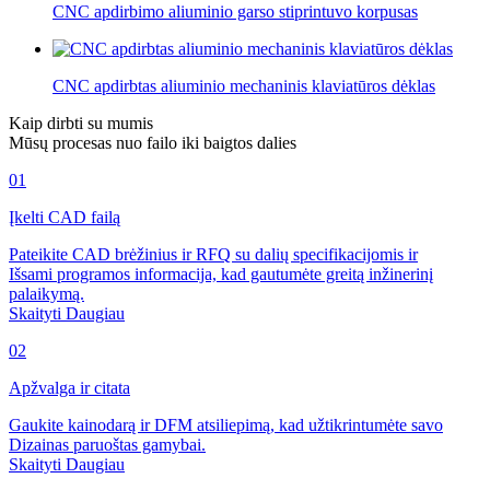
CNC apdirbimo aliuminio garso stiprintuvo korpusas
CNC apdirbtas aliuminio mechaninis klaviatūros dėklas
Kaip dirbti su mumis
Mūsų procesas nuo failo iki baigtos dalies
01
Įkelti CAD failą
Pateikite CAD brėžinius ir RFQ su dalių specifikacijomis ir
Išsami programos informacija, kad gautumėte greitą inžinerinį
palaikymą.
Skaityti Daugiau
02
Apžvalga ir citata
Gaukite kainodarą ir DFM atsiliepimą, kad užtikrintumėte savo
Dizainas paruoštas gamybai.
Skaityti Daugiau