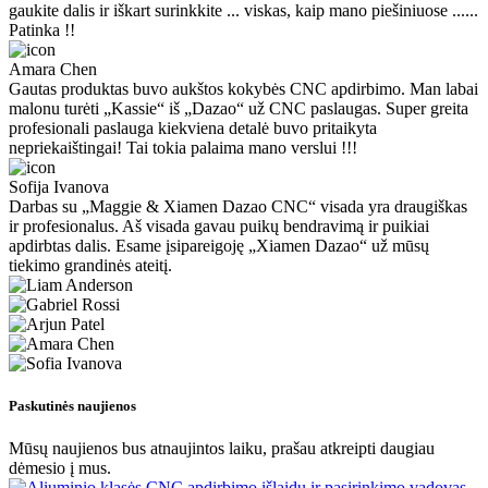
gaukite dalis ir iškart surinkkite ... viskas, kaip mano piešiniuose ......
Patinka !!
Amara Chen
Gautas produktas buvo aukštos kokybės CNC apdirbimo. Man labai
malonu turėti „Kassie“ iš „Dazao“ už CNC paslaugas. Super greita
profesionali paslauga kiekviena detalė buvo pritaikyta
nepriekaištingai! Tai tokia palaima mano verslui !!!
Sofija Ivanova
Darbas su „Maggie & Xiamen Dazao CNC“ visada yra draugiškas
ir profesionalus. Aš visada gavau puikų bendravimą ir puikiai
apdirbtas dalis. Esame įsipareigoję „Xiamen Dazao“ už mūsų
tiekimo grandinės ateitį.
Paskutinės naujienos
Mūsų naujienos bus atnaujintos laiku, prašau atkreipti daugiau
dėmesio į mus.